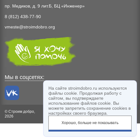
пр. Медиков, д. 9 лит.Б, БЦ «Инженер»
8 (812) 438-77-90
vmeste@stroimdobro.org
Мы в соцсетях:
На сайте stroimdobro.ru используются
файлы cookie. Продолжая работу с
сайтом, вы подтверждаете
использование файлов cookie. Вы
можете запретить сохранение cookies в
© Строим добро,
Благодарим компанию
Labelmen
за дизайн
настройках своего браузера.
2026
сайта
Хорошо, больше не показывать