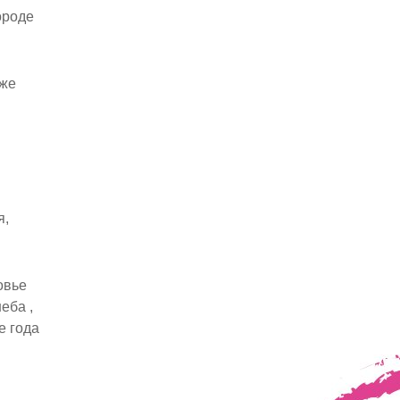
ороде
 же
я,
овье
еба ,
е года