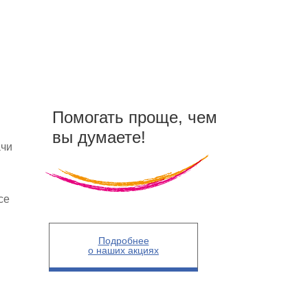
Помогать проще, чем
вы думаете!
ачи
се
Подробнее
о наших акциях