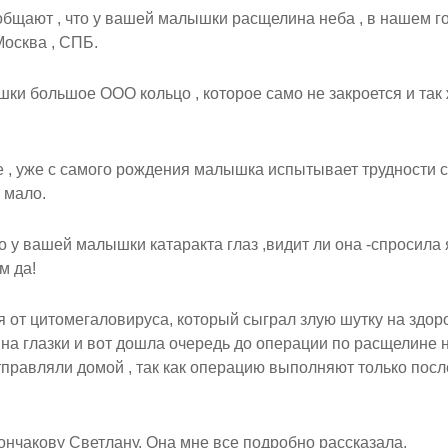
ообщают , что у вашей малышки расщелина неба , в нашем г
Москва , СПБ.
шки большое ООО кольцо , которое само не закроется и так
е , уже с самого рождения малышка испытывает трудности с
 мало.
о у вашей малышки катаракта глаз ,видит ли она -спросила 
м да!
я от цитомегаловируса, который сыграл злую шутку на здор
а глазки и вот дошла очередь до операции по расщелине н
тправляли домой , так как операцию выполняют только посл
ончакову Светлану. Она мне все подробно рассказала,