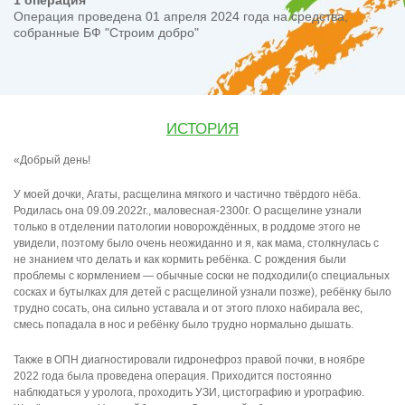
1 операция
Операция проведена 01 апреля 2024 года на средства,
собранные БФ "Строим добро"
ИСТОРИЯ
«Добрый день!
У моей дочки, Агаты, расщелина мягкого и частично твёрдого нёба.
Родилась она 09.09.2022г., маловесная-2300г. О расщелине узнали
только в отделении патологии новорождённых, в роддоме этого не
увидели, поэтому было очень неожиданно и я, как мама, столкнулась с
не знанием что делать и как кормить ребёнка. С рождения были
проблемы с кормлением — обычные соски не подходили(о специальных
сосках и бутылках для детей с расщелиной узнали позже), ребёнку было
трудно сосать, она сильно уставала и от этого плохо набирала вес,
смесь попадала в нос и ребёнку было трудно нормально дышать.
Также в ОПН диагностировали гидронефроз правой почки, в ноябре
2022 года была проведена операция. Приходится постоянно
наблюдаться у уролога, проходить УЗИ, цистографию и урографию.