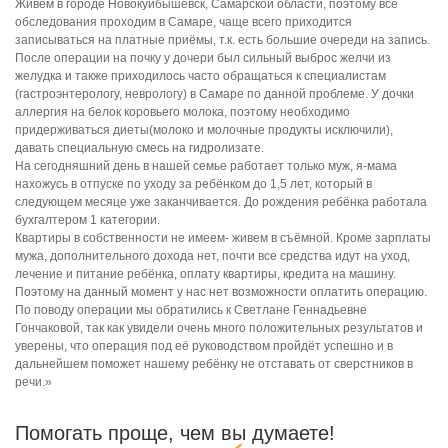
Живём в городе Новокуйбышевск, Самарской области, поэтому все
обследования проходим в Самаре, чаще всего приходится
записываться на платные приёмы, т.к. есть большие очереди на запись.
После операции на почку у дочери был сильный выброс желчи из
желудка и также приходилось часто обращаться к специалистам
(гастроэнтерологу, неврологу) в Самаре по данной проблеме. У дочки
аллергия на белок коровьего молока, поэтому необходимо
придерживаться диеты(молоко и молочные продукты исключили),
давать специальную смесь на гидролизате.
На сегодняшний день в нашей семье работает только муж, я-мама
нахожусь в отпуске по уходу за ребёнком до 1,5 лет, который в
следующем месяце уже заканчивается. До рождения ребёнка работала
бухгалтером 1 категории.
Квартиры в собственности не имеем- живем в съёмной. Кроме зарплаты
мужа, дополнительного дохода нет, почти все средства идут на уход,
лечение и питание ребёнка, оплату квартиры, кредита на машину.
Поэтому на данный момент у нас нет возможности оплатить операцию.
По поводу операции мы обратились к Светлане Геннадьевне
Гончаковой, так как увидели очень много положительных результатов и
уверены, что операция под её руководством пройдёт успешно и в
дальнейшем поможет нашему ребёнку не отставать от сверстников в
речи.»
Помогать проще, чем вы думаете!