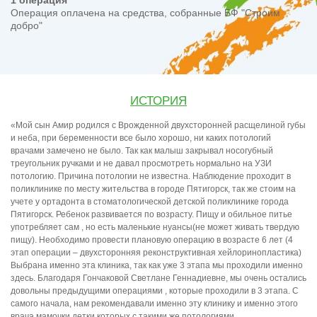
1 операция
Операция оплачена на средства, собранные БФ "Строим
добро"
ИСТОРИЯ
«Мой сын Амир родился с Врожденной двухсторонней расщелиной губы
и неба, при беременности все было хорошо, ни каких потологий
врачами замечено не было. Так как малыш закрывал носогубный
треугольник ручками и не давал просмотреть нормально на УЗИ
потологию. Причина потологии не известна. Наблюдение проходит в
поликлинике по месту жительства в городе Пятигорск, так же стоим на
учете у ортадонта в стоматологической детской поликлинике города
Пятигорск. Ребенок развивается по возрасту. Пищу и обильное питье
употребляет сам , но есть маленькие нуансы(не может живать твердую
пищу). Необходимо провести плановую операцию в возрасте 6 лет (4
этап операции – двухсторонняя реконструктивная хейлоринопластика)
Выбрана именно эта клиника, так как уже 3 этапа мы проходили именно
здесь. Благодаря Гончаковой Светлане Геннадиевне, мы очень остались
довольны предыдущими операциями , которые проходили в 3 этапа. С
самого начала, нам рекомендавали именно эту клинику и именно этого
врача мамочки детки которых с такими же потологиями.