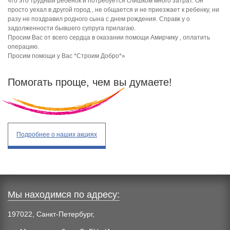
что это трудный ребенок и потребуется слишком много затрат. Он
просто уехал в другой город , не общается и не приезжает к ребенку, ни
разу не поздравил родного сына с днем рождения. Справк у о
задолженности бывшего супруга прилагаю.
Просим Вас от всего сердца в оказании помощи Амирчику , оплатить
операцию.
Просим помощи у Вас *Строим Добро*»
Помогать проще, чем вы думаете!
Подробнее
о наших акциях
Мы находимся по адресу:
197022, Санкт-Петербург,