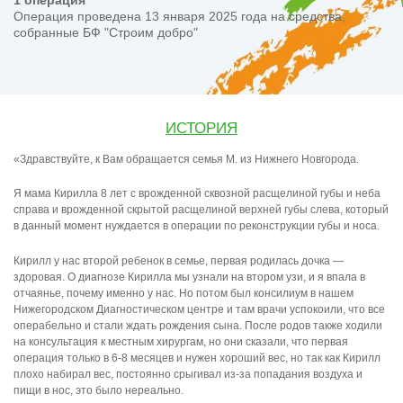
1 операция
Операция проведена 13 января 2025 года на средства,
собранные БФ "Строим добро"
ИСТОРИЯ
«Здравствуйте, к Вам обращается семья М. из Нижнего Новгорода.
Я мама Кирилла 8 лет с врожденной сквозной расщелиной губы и неба
справа и врожденной скрытой расщелиной верхней губы слева, который
в данный момент нуждается в операции по реконструкции губы и носа.
Кирилл у нас второй ребенок в семье, первая родилась дочка —
здоровая. О диагнозе Кирилла мы узнали на втором узи, и я впала в
отчаянье, почему именно у нас. Но потом был консилиум в нашем
Нижегородском Диагностическом центре и там врачи успокоили, что все
операбельно и стали ждать рождения сына. После родов также ходили
на консультация к местным хирургам, но они сказали, что первая
операция только в 6-8 месяцев и нужен хороший вес, но так как Кирилл
плохо набирал вес, постоянно срыгивал из-за попадания воздуха и
пищи в нос, это было нереально.