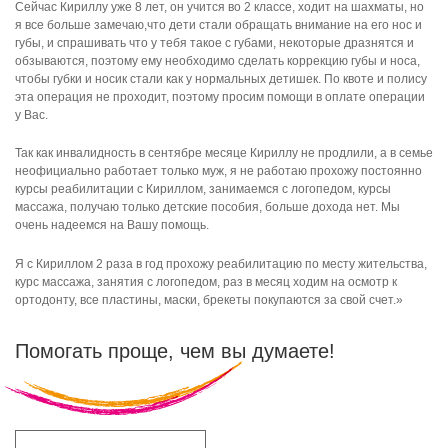
Сейчас Кириллу уже 8 лет, он учится во 2 классе, ходит на шахматы, но
я все больше замечаю,что дети стали обращать внимание на его нос и
губы, и спрашивать что у тебя такое с губами, некоторые дразнятся и
обзываются, поэтому ему необходимо сделать коррекцию губы и носа,
чтобы губки и носик стали как у нормальных детишек. По квоте и полису
эта операция не проходит, поэтому просим помощи в оплате операции
у Вас.
Так как инвалидность в сентябре месяце Кириллу не продлили, а в семье
неофициально работает только муж, я не работаю прохожу постоянно
курсы реабилитации с Кириллом, занимаемся с логопедом, курсы
массажа, получаю только детские пособия, больше дохода нет. Мы
очень надеемся на Вашу помощь.
Я с Кириллом 2 раза в год прохожу реабилитацию по месту жительства,
курс массажа, занятия с логопедом, раз в месяц ходим на осмотр к
ортодонту, все пластины, маски, брекеты покупаются за свой счет.»
Помогать проще, чем вы думаете!