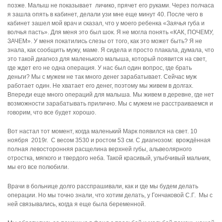
позже. Малыш не показывает личико, прячет его руками. Через полчаса
я зашла опять в кабинет, делали узи мне еще минут 40. После чего в
кабинет зашел мой врач и сказал, что у моего ребенка «Заячья губа и
волчья пасть». Для меня это был шок. Я не могла понять «КАК, ПОЧЕМУ,
ЗАЧЕМ». У меня покатились слезы от того, как это может быть? Я не
знала, как сообщить мужу, маме. Я сидела и просто плакала, думала, что
это такой диагноз для маленького малыша, который появится на свет,
где ждет его не одна операция. У нас был один вопрос, где брать
деньги? Мы с мужем не так много денег зарабатывает. Сейчас муж
работает один. Не хватает его денег, поэтому мы живем в долгах.
Впереди еще много операций для малыша. Мы живем в деревне, где нет
возможности зарабатывать прилично. Мы с мужем не расстраиваемся и
говорим, что все будет хорошо.
Вот настал тот момент, когда маленький Марк появился на свет. 10
ноября 2019г. С весом 3530 и ростом 53 см. С диагнозом: врождённая
полная левосторонняя расщелина верхней губы, альвеолярного
отростка, мягкого и твердого неба. Такой красивый, улыбчивый мальчик,
мы его все полюбили.
Врачи в больнице долго расспрашивали, как и где мы будем делать
операции. Но мы точно знали, что хотим делать, у Гончаковой С.Г. Мы с
ней связывались, когда я еще была беременной.