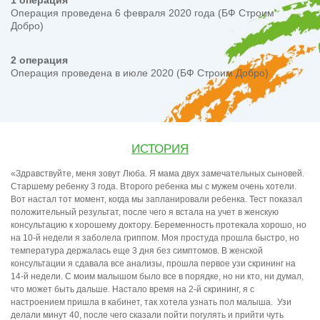
1 операция
Операция проведена 6 февраля 2020 года (БФ Строим
Добро)
2 операция
Операция проведена в июле 2020 (БФ Строим Добро)
ИСТОРИЯ
«Здравствуйте, меня зовут Люба. Я мама двух замечательных сыновей.
Старшему ребенку 3 года. Второго ребенка мы с мужем очень хотели.
Вот настал тот момент, когда мы запланировали ребенка. Тест показал
положительный результат, после чего я встала на учет в женскую
консультацию к хорошему доктору. Беременность протекала хорошо, но
на 10-й недели я заболела гриппом. Моя простуда прошла быстро, но
температура держалась еще 3 дня без симптомов. В женской
консультации я сдавала все анализы, прошла первое узи скрининг на
14-й недели. С моим малышом было все в порядке, но ни кто, ни думал,
что может быть дальше. Настало время на 2-й скрининг, я с
настроением пришла в кабинет, так хотела узнать пол малыша. Узи
делали минут 40, после чего сказали пойти погулять и прийти чуть