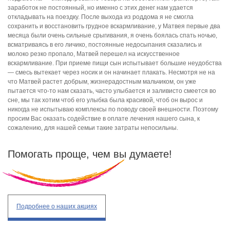
заработок не постоянный, но именно с этих денег нам удается
откладывать на поездку. После выхода из роддома я не смогла
сохранить и восстановить грудное вскармливание, у Матвея первые два
месяца были очень сильные срыгивания, я очень боялась спать ночью,
всматриваясь в его личико, постоянные недосыпания сказались и
молоко резко пропало, Матвей перешел на искусственное
вскармливание. При приеме пищи сын испытывает большие неудобства
— смесь вытекает через носик и он начинает плакать. Несмотря не на
что Матвей растет добрым, жизнерадостным мальчиком, он уже
пытается что-то нам сказать, часто улыбается и заливисто смеется во
сне, мы так хотим чтоб его улыбка была красивой, чтоб он вырос и
никогда не испытываю комплексы по поводу своей внешности. Поэтому
просим Вас оказать содействие в оплате лечения нашего сына, к
сожалению, для нашей семьи такие затраты непосильны.
Помогать проще, чем вы думаете!
Подробнее
о наших акциях