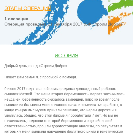
ЭТАПЫ ОПЕРАЦИЙ
1 операция
Операция проведена 21 сентября 2017 (БФ Строим Добро)
ИСТОРИЯ
Добрый день, фонд «Строим Добро»!
Пишет Вам семья Л. с просьбой о помощи.
9 июня 2017 года в нашей семье родился долгожданный ребенок —
сыночек Матвей. Это наша вторая беременность, первая закончилась
неудачей, беременность оказалось замершей, плюс ко всему после
выписки из больницы меня отчаянно начали «выживать» с работы, в
конце концов мыс мужем приняли решение, что нервы дороже и я
уволилась, обидно, что этой фирме я проработала 7 лет. Но мы не
отчаивались, подошли ко второй беременности еще с большей
ответственностью, прошли дорогостоящие анализы, по результатам
которых у меня выявили нарушение фолатного цикла и генетическую