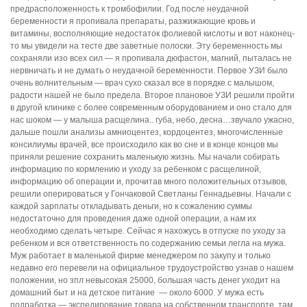
предрасположенность к тромбофилии. Год после неудачной
беременности я пропивала препараты, разжижающие кровь и
витамины, восполняющие недостаток фолиевой кислоты и вот наконец-
то мы увидели на тесте две заветные полоски. Эту беременность мы
сохраняли изо всех сил — я пропивала дюфастон, магний, пыталась не
нервничать и не думать о неудачной беременности. Первое УЗИ было
очень волнительным — врач сухо сказал все в порядке с малышом,
радости нашей не было предела. Второе плановое УЗИ решили пройти
в другой клинике с более современным оборудованием и оно стало для
нас шоком — у малыша расщелина.. губа, небо, десна…звучало ужасно,
дальше пошли анализы амниоцентез, кордоцентез, многочисленные
консилиумы врачей, все происходило как во сне и в конце концов мы
приняли решение сохранить маленькую жизнь. Мы начали собирать
информацию по кормлению и уходу за ребенком с расщелиной,
информацию об операции и, прочитав много положительных отзывов,
решили оперироваться у Гончаковой Светланы Геннадьевны. Начали с
каждой зарплаты откладывать деньги, но к сожалению суммы
недостаточно для проведения даже одной операции, а нам их
необходимо сделать четыре. Сейчас я нахожусь в отпуске по уходу за
ребенком и вся ответственность по содержанию семьи легла на мужа.
Муж работает в маленькой фирме менеджером по закупу и только
недавно его перевели на официальное трудоустройство узнав о нашем
положении, но зпл невысокая 25000, большая часть денег уходит на
домашний быт и на детское питание — около 6000. У мужа есть
подработка — экспедирование товара на собственном транспорте, там