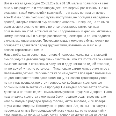
Вот и настал день родов 25.02.2021г. в 01.10. малыш появился на свет!
Мне было радостно и страшно увидеть его первый раз в жизни! Но он
оказался, такой миленький и красивый, что я сразу поняла он лучше
всех!!! И как правильно мы с мужем поступили, не послушав нерадивых
врачей, которые ставили ему приговор «Аборт». Наверное, на то была
воля высших сил, но личико у него так и осталось таким, как нам
показывали на УЗИ. Хотя сам малыш здоровенький и крепкий. Активный,
коммуникабельный и быстро развивается, несмотря на то, что родился
с очень маленьким весом. Прекрасно кушает молочко с бутылочки и не
собирается сдаваться перед трудностями, возникшими в его еще
совсем коротенькой жизни.
Наша небольшая семья, нас теперь 4 человека, мама, папа, старший
сынок (ходит в детский сад) очень счастливы, что эта кроха стала нашим
смыслом жизни. К сожалению бабушек и дедушек ни по одной стороне,
ни по другой у нас не осталось… Тяжеловато самим жить в этом мире с
маленькими детьми. Особенно тяжело нам даются поездки с малышами
на дальние расстояния даже в больницу, т.к. своего транспорта у нас
нет, и у нас всегда остро стоит вопрос, как добраться с детками до
больницы или вывезти их на прогулку. Не каждый соглашается помочь
довезти, а на такси ездить с малышами ужасно неудобно и дорого. Папа
наш инвалид с детства у его мамы были трудные роды, в результате
чего он получил родовую травму головы, кисты в голове, 70% потеря
слуха и эпи-синдром. Поэтому он не работает. А я, как вышла замуж и
переехала жить в Белгородскую область к мужу долго не могла найти
свое призвание (пока не было детей, вопрос нехватки денег не стоял