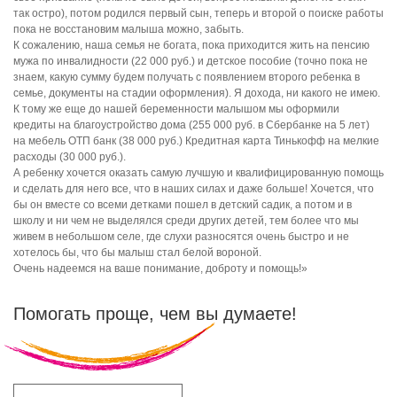
так остро), потом родился первый сын, теперь и второй о поиске работы
пока не восстановим малыша можно, забыть.
К сожалению, наша семья не богата, пока приходится жить на пенсию
мужа по инвалидности (22 000 руб.) и детское пособие (точно пока не
знаем, какую сумму будем получать с появлением второго ребенка в
семье, документы на стадии оформления). Я дохода, ни какого не имею.
К тому же еще до нашей беременности малышом мы оформили
кредиты на благоустройство дома (255 000 руб. в Сбербанке на 5 лет)
на мебель ОТП банк (38 000 руб.) Кредитная карта Тинькофф на мелкие
расходы (30 000 руб.).
А ребенку хочется оказать самую лучшую и квалифицированную помощь
и сделать для него все, что в наших силах и даже больше! Хочется, что
бы он вместе со всеми детками пошел в детский садик, а потом и в
школу и ни чем не выделялся среди других детей, тем более что мы
живем в небольшом селе, где слухи разносятся очень быстро и не
хотелось бы, что бы малыш стал белой вороной.
Очень надеемся на ваше понимание, доброту и помощь!»
Помогать проще, чем вы думаете!