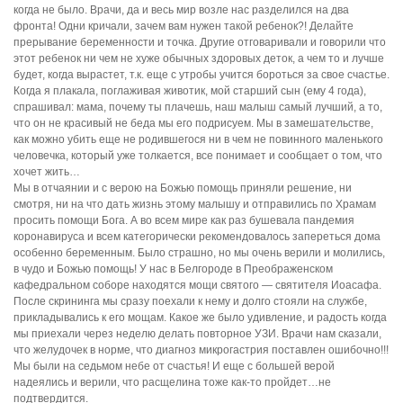
когда не было. Врачи, да и весь мир возле нас разделился на два
фронта! Одни кричали, зачем вам нужен такой ребенок?! Делайте
прерывание беременности и точка. Другие отговаривали и говорили что
этот ребенок ни чем не хуже обычных здоровых деток, а чем то и лучше
будет, когда вырастет, т.к. еще с утробы учится бороться за свое счастье.
Когда я плакала, поглаживая животик, мой старший сын (ему 4 года),
спрашивал: мама, почему ты плачешь, наш малыш самый лучший, а то,
что он не красивый не беда мы его подрисуем. Мы в замешательстве,
как можно убить еще не родившегося ни в чем не повинного маленького
человечка, который уже толкается, все понимает и сообщает о том, что
хочет жить…
Мы в отчаянии и с верою на Божью помощь приняли решение, ни
смотря, ни на что дать жизнь этому малышу и отправились по Храмам
просить помощи Бога. А во всем мире как раз бушевала пандемия
коронавируса и всем категорически рекомендовалось запереться дома
особенно беременным. Было страшно, но мы очень верили и молились,
в чудо и Божью помощь! У нас в Белгороде в Преображенском
кафедральном соборе находятся мощи святого — святителя Иоасафа.
После скрининга мы сразу поехали к нему и долго стояли на службе,
прикладывались к его мощам. Какое же было удивление, и радость когда
мы приехали через неделю делать повторное УЗИ. Врачи нам сказали,
что желудочек в норме, что диагноз микрогастрия поставлен ошибочно!!!
Мы были на седьмом небе от счастья! И еще с большей верой
надеялись и верили, что расщелина тоже как-то пройдет…не
подтвердится.