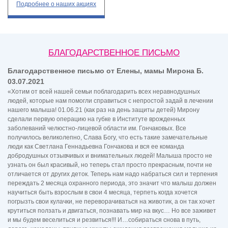
Подробнее
о наших акциях
БЛАГОДАРСТВЕННОЕ ПИСЬМО
Благодарственное письмо от Елены, мамы Мирона Б.
03.07.2021
«Хотим от всей нашей семьи поблагодарить всех неравнодушных
людей, которые нам помогли справиться с непростой задай в лечении
нашего малыша! 01.06.21 (как раз на день защиты детей) Мирону
сделали первую операцию на губке в Институте врожденных
заболеваний челюстно-лицевой области им. Гончаковых. Все
получилось великолепно, Слава Богу, что есть такие замечательные
люди как Светлана Геннадьевна Гончакова и вся ее команда
добродушных отзывчивых и внимательных людей! Малыша просто не
узнать он был красивый, но теперь стал просто прекрасным, почти не
отличается от других деток. Теперь нам надо набраться сил и терпения
переждать 2 месяца охранного периода, это значит что малыш должен
научиться быть взрослым в свои 4 месяца, терпеть когда хочется
погрызть свои кулачки, не переворачиваться на животик, а он так хочет
крутиться ползать и двигаться, познавать мир на вкус… Но все заживет
и мы будем веселиться и резвиться!!! И…собираться снова в путь,