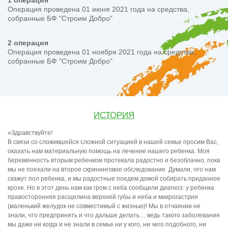
1 операция
Операция проведена 01 июня 2021 года на средства,
собранные БФ "Строим Добро"
2 операция
Операция проведена 01 ноября 2021 года на средства,
собранные БФ "Строим Добро"
ИСТОРИЯ
«Здравствуйте!
В связи со сложившейся сложной ситуацией в нашей семье просим Вас,
оказать нам материальную помощь на лечение нашего ребенка. Моя
беременность вторым ребенком протекала радостно и безоблачно, пока
мы не поехали на второе скрининговое обследование. Думали, что нам
скажут пол ребенка, и мы радостные поедем домой собирать приданное
крохе. Но в этот день нам как гром с неба сообщили диагноз: у ребенка
правосторонняя расщелина верхней губы и неба и микрогастрия
(маленький желудок не совместимый с жизнью)! Мы в отчаянии не
знали, что предпринять и что дальше делать… ведь такого заболевания
мы даже ни когда и не знали в семье ни у кого, ни чего подобного, ни