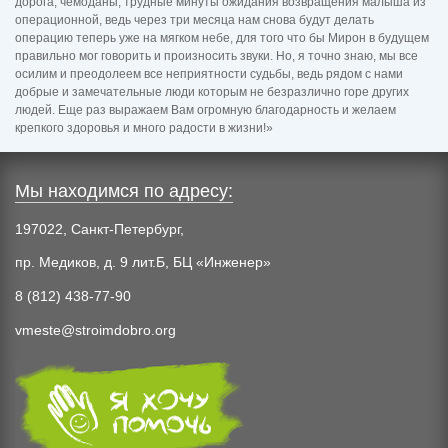
дорога, чемоданы, трудные минуты ожидания возвращения малыша из
операционной, ведь через три месяца нам снова будут делать
операцию теперь уже на мягком небе, для того что бы Мирон в будущем
правильно мог говорить и произносить звуки. Но, я точно знаю, мы все
осилим и преодолеем все неприятности судьбы, ведь рядом с нами
добрые и замечательные люди которым не безразлично горе других
людей. Еще раз выражаем Вам огромную благодарность и желаем
крепкого здоровья и много радости в жизни!»
Мы находимся по адресу:
197022, Санкт-Петербург,
пр. Медиков, д. 9 лит.Б, БЦ «Инженер»
8 (812) 438-77-90
vmeste@stroimdobro.org