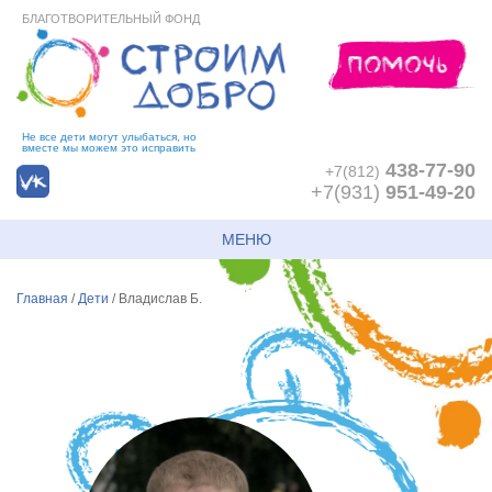
БЛАГОТВОРИТЕЛЬНЫЙ ФОНД
Не все дети могут улыбаться, но
вместе мы можем это исправить
438-77-90
+7(812)
+7(931)
951-49-20
МЕНЮ
Главная
/
Дети
/
Владислав Б.