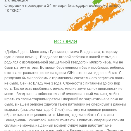
1 операция
Операция проведена 24 января благодаря целевому взносу
ГК "КВС"
ИСТОРИЯ
«Добрый день. Меня зовут Гульмира, я мама Владислава, которому
нужна ваша помощь. Владислав второй ребенок в нашей семье, он
родился с изолированной расщелиной твердого и мягкого нёба. Мы не
были к этому готовы. Во время беременности были проблемы, ребенок
отставал в развитии, но ни на одном УЗИ патологии видно не было. С
рождения были проблемы с кормлением, сосательного рефлекса почти
не было. Сейчас Владу уже 3 года. Сложности с питанием до сих пор
есть. Так же есть проблема с речью, многие звуки сынок произнести не
может. Влад очень любознательный эмоциональный мальчик, любит
играть со своим старшим братом. Операций по закрытию нёба пока не
было, в нашем регионе хирурги такие патологии не оперируют в раннем
возрасте (сказали ждать до 6-7 лет), поэтому мы приняли решение
обратиться к специалистам в г. Москва, видели работы Светланы
Геннадьевны Гончаковой, нашли контакты. Оплатить операцию своими
силами не можем, на данный момент супруг один работает, мне
пришлось уволиться, т.к. в детский сад Владик еще не ходит. Получаем