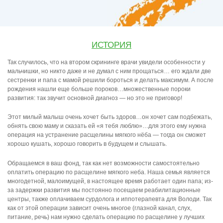
ИСТОРИЯ
Так случилось, что на втором скрининге врачи увидели особенности у
мальчишки, но никто даже и не думал с ним прощаться… его ждали две
сестренки и папа с мамой решили бороться и делать максимум. А после
рождения нашли еще больше пороков…множественные пороки
развития: так звучит основной диагноз — но это не приговор!
Этот милый малыш очень хочет быть здоров…он хочет сам подбежать,
обнять свою маму и сказать ей «я тебя люблю»…для этого ему нужна
операция на устранение расщелины мягкого нёба — тогда он сможет
хорошо кушать, хорошо говорить в будущем и слышать.
Обращаемся в ваш фонд, так как нет возможности самостоятельно
оплатить операцию по расщелине мягкого неба. Наша семья является
многодетной, малоимущей, в настоящее время работает один папа; из-
за задержки развития мы постоянно посещаем реабилитационные
центры, также оплачиваем сурдолога и иппотерапевта для Володи. Так
как от этой операции зависит очень многое (глазной канал, слух,
питание, речь) нам нужно сделать операцию по расщелине у лучших