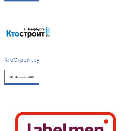
КтоСтроит.ру
читать дальше