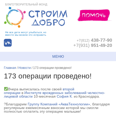
БЛАГОТВОРИТЕЛЬНЫЙ ФОНД
Не все дети могут улыбаться, но
вместе мы можем это исправить
438-77-90
+7(812)
+7(931)
951-49-20
МЕНЮ
Главная
/
Новости
/
173 операции проведено!
173 операции проведено!
Вчера выписалась после своей
второй
операции
в
Институте врожденных заболеваний челюстно-
лицевой области
10-месячная
София К.
из Краснодара.
?Благодарим
Группу Компаний «АкваТехнологии»
, благодаря
регулярным ежемесячным взносам которой мы смогли
полностью оплатить эту операцию малышке!