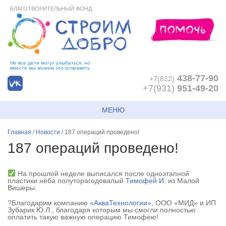
БЛАГОТВОРИТЕЛЬНЫЙ ФОНД
Не все дети могут улыбаться, но
вместе мы можем это исправить
438-77-90
+7(812)
+7(931)
951-49-20
МЕНЮ
Главная
/
Новости
/
187 операций проведено!
187 операций проведено!
На прошлой неделе выписался после одноэтапной
пластики нёба полуторагодовалый
Тимофей И.
из Малой
Вишеры.
?Благодарим компанию
«АкваТехнологии»
, ООО «МИД» и ИП
Зубарик Ю.Л., благодаря которым мы смогли полностью
оплатить такую важную операцию Тимофею!