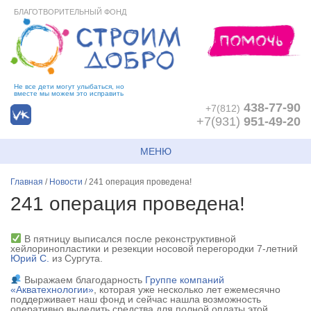
БЛАГОТВОРИТЕЛЬНЫЙ ФОНД
Не все дети могут улыбаться, но
вместе мы можем это исправить
438-77-90
+7(812)
+7(931)
951-49-20
МЕНЮ
Главная
/
Новости
/
241 операция проведена!
241 операция проведена!
В пятницу выписался после реконструктивной
хейлоринопластики и резекции носовой перегородки 7-летний
Юрий С.
из Сургута.
Выражаем благодарность
Группе компаний
«Акватехнологии»
, которая уже несколько лет ежемесячно
поддерживает наш фонд и сейчас нашла возможность
оперативно выделить средства для полной оплаты этой