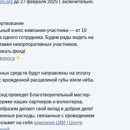
ro.org
до 27 февраля 2025 г. включительно.
ертвование
ьный взнос компании-участника — от 10
а одного сотрудника. Будем рады видеть на
 также некорпоративных участников,
ржать фонд!
 взноса
ных средств будут направлены на оплату
с врожденной расщелиной губы и/или нёба.
онд проведет Благотворительный мастер-
держке наших партнеров и волонтеров,
образом делают свой вклад в доброе дело!
ионные расходы, связанные с проведением
возьмет на себя
компания ЦКИ / Центр
елий
.