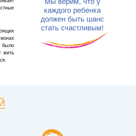
Мы верим, что у
живает
естные
каждого ребенка
должен быть шанс
стать счастливым!
тоящих
ионах
х было
т жить
ся.
Й