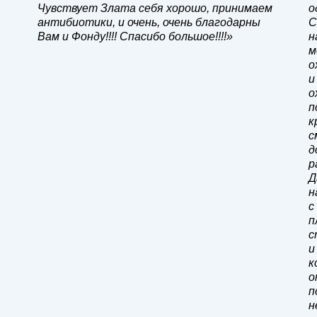
Чувствует Злата себя хорошо, принимаем
о
антибиотики, и очень, очень благодарны
С
Вам и Фонду!!!! Спасибо большое!!!!»
н
м
о
и
о
п
к
с
д
р
Д
н
с
п
с
и
к
о
п
н