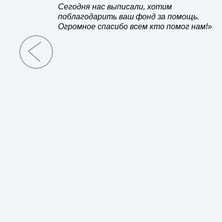
ред
Сегодня нас выписали, хотим
о. Также
поблагодарить ваш фонд за помощь.
 фонда
Огромное спасибо всем кто помог нам!»
,
осе!
держку
»