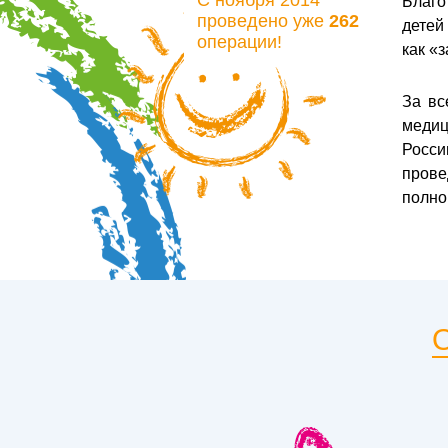
С ноября 2014
Благо
проведено уже
262
детей
операции!
как «з
За вс
меди
Росси
прове
полно