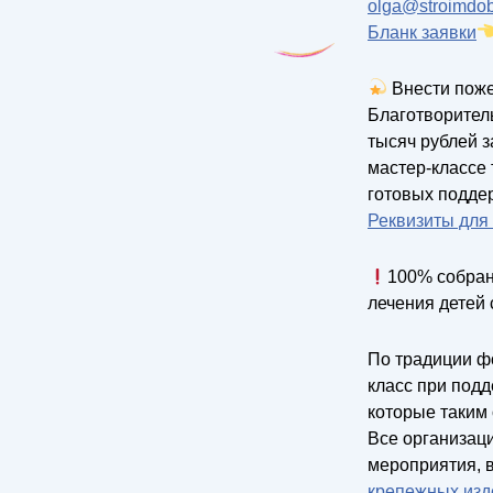
olga@stroimdob
Бланк заявки
Внести пож
Благотворител
тысяч рублей з
мастер-классе
готовых подде
Реквизиты для
100% собран
лечения детей 
По традиции ф
класс при под
которые таким 
Все организац
мероприятия, 
крепежных изд