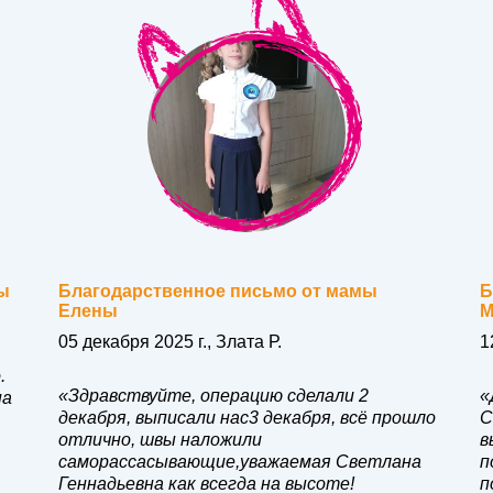
ы
Благодарственное письмо от мамы
Б
Елены
М
05 декабря 2025 г., Злата Р.
1
.
«Здравствуйте, операцию сделали 2
«
на
декабря, выписали нас3 декабря, всё прошло
С
отлично, швы наложили
в
саморассасывающие,уважаемая Светлана
п
Геннадьевна как всегда на высоте!
п