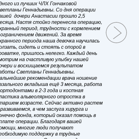
дного из лучших ЧЛХ Гончаковой
не остали
ветланы Геннадьевны. Со дня операции
Благодар
ашей дочери Анастасии прошло 2,5
надеждой
есяца. Настя стойко перенесла операцию,
процвета
хранный период, трудности с кормлением
крепкого 
 ограничением движений. За время
С уважен
хранного периода наша девочка научилась
олзать, сидеть и стоять с опорой в
роватке, пришлось нелегко. Каждый день
мотрим на счастливую улыбку нашей
очери и восхищаемся результатом
аботы Светланы Геннадьевны.
альнейшие рекомендации врача ношение
азального вкладыша ещё 3 месяца, работа
 ортодонтами в 2-3 года и костная
ластика альвеолярного отростка в
таршем возрасте. Сейчас активно растем
 развиваемся, в чем заслуга хирурга и
онечно фонда, который оказал помощь в
плате операции. Благодаря вашей
омощи, многие люди получают
еобходимую поддержку в трудные