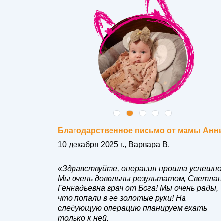
амы
Благодарственное письмо от мамы Анн
10 декабря 2025 г., Варвара В.
«Здравствуйте, операция прошла успешно
м добро»
Мы очень довольны результатом, Светла
.
Геннадьевна врач от Бога! Мы очень рады,
вичную
что попали в ее золотые руки! На
урга-
следующую операцию планируем ехать
й! Было
только к ней.