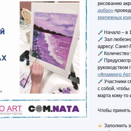
рисованию акр
добро»
провед
крепежных изд
Начало – в 1
Зал любезн
адресу: Санкт-
Количество 
Предусмотре
руководством 
«Фламинго Арт
Участники с
с собой, чтобы
марта кому-то и
Чтобы принять
Заполнить з