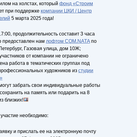
илом на холстах, который
фонд «Строим
ет при поддержке
компании ЦКИ / Центр
елий
5 марта 2025 года!
7:00, продолжительность составит 3 часа
о предоставлен нам
лофтом COM.NATA
по
Петербург, Газовая улица, дом 10Ж;
участников от компании не ограничено
на работа в тематических группах под
профессиональных художников из
студии
»
могут забрать свои индивидуальные работы
 сохранить на память или подарить на 8
з близких!
 участие необходимо:
аявку и прислать ее на электронную почту