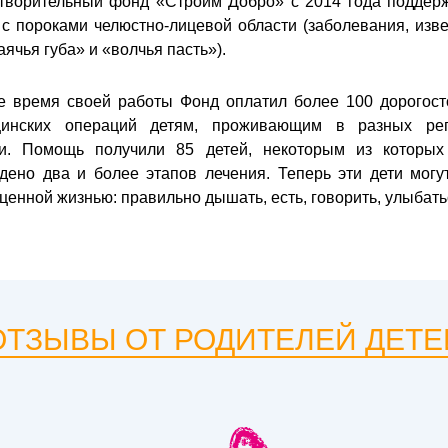
творительный фонд «Строим Добро» с 2014 года поддер
 с пороками челюстно-лицевой области (заболевания, изв
аячья губа» и «волчья пасть»).
е время своей работы Фонд оплатил более 100 дорогос
цинских операций детям, проживающим в разных рег
и. Помощь получили 85 детей, некоторым из которы
дено два и более этапов лечения. Теперь эти дети могу
ценной жизнью: правильно дышать, есть, говорить, улыбать
ОТЗЫВЫ ОТ РОДИТЕЛЕЙ ДЕТЕ