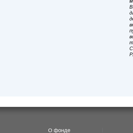
м
В
д
д
в
п
в
т
С
Р
О фонде