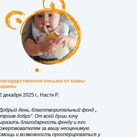
лагодарственное письмо от мамы
Благодар
арины
Алёны
2 декабря 2025 г., Настя Р.
04.03.202
Добрый день, благотворительный фонд „
«Уважаем
троим добро”. От всей души хочу
выразить
ыразить благодарность фонду и его
помощь в
ожертвователям за вашу неоценимую
сына. Ва
омощь и возможность прооперироваться у
момент о