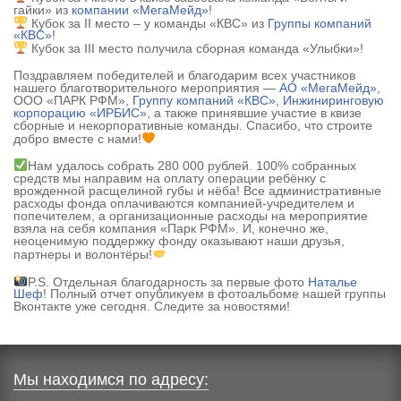
гайки» из
компании «МегаМейд»
!
Кубок за II место – у команды «КВС» из
Группы компаний
«КВС»
!
Кубок за III место получила сборная команда «Улыбки»!
Поздравляем победителей и благодарим всех участников
нашего благотворительного мероприятия —
АО «МегаМейд»
,
ООО «ПАРК РФМ»,
Группу компаний «КВС»
,
Инжиниринговую
корпорацию «ИРБИС»
, а также принявшие участие в квизе
сборные и некорпоративные команды. Спасибо, что строите
добро вместе с нами!
Нам удалось собрать 280 000 рублей. 100% собранных
средств мы направим на оплату операции ребёнку с
врожденной расщелиной губы и нёба! Все административные
расходы фонда оплачиваются компанией-учредителем и
попечителем, а организационные расходы на мероприятие
взяла на себя компания «Парк РФМ». И, конечно же,
неоценимую поддержку фонду оказывают наши друзья,
партнеры и волонтёры!
P.S. Отдельная благодарность за первые фото
Наталье
Шеф
! Полный отчет опубликуем в фотоальбоме нашей группы
Вконтакте уже сегодня. Следите за новостями!
Мы находимся по адресу: