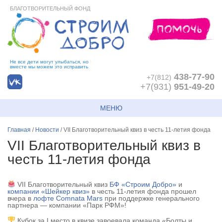
БЛАГОТВОРИТЕЛЬНЫЙ ФОНД
Не все дети могут улыбаться, но
вместе мы можем это исправить
438-77-90
+7(812)
+7(931)
951-49-20
МЕНЮ
Главная
/
Новости
/
VII Благотворительный квиз в честь 11-летия фонда
VII Благотворительный квиз в
честь 11-летия фонда
VII Благотворительный квиз
БФ «Строим Добро»
и
компании «Шейкер квиз»
в честь 11-летия фонда прошел
вчера в
лофте Comnata Mars
при поддержке генерального
партнера — компании «Парк РФМ»!
Кубок за I место в квизе завоевала команда «Болты и