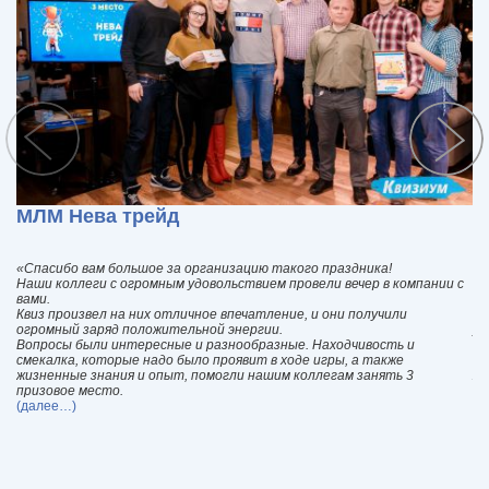
МЛМ Нева трейд
Г
«Спасибо вам большое за организацию такого праздника!
«Г
Наши коллеги с огромным удовольствием провели вечер в компании с
Си
вами.
бл
Квиз произвел на них отличное впечатление, и они получили
от
огромный заряд положительной энергии.
уч
Вопросы были интересные и разнообразные. Находчивость и
пр
смекалка, которые надо было проявит в ходе игры, а также
ну
жизненные знания и опыт, помогли нашим коллегам занять 3
Же
призовое место.
да
(далее…)
(д