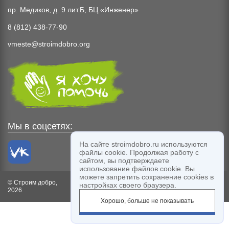
пр. Медиков, д. 9 лит.Б, БЦ «Инженер»
8 (812) 438-77-90
vmeste@stroimdobro.org
Мы в соцсетях:
На сайте stroimdobro.ru используются
файлы cookie. Продолжая работу с
сайтом, вы подтверждаете
использование файлов cookie. Вы
можете запретить сохранение cookies в
© Строим добро,
Благодарим компанию
Labelmen
за дизайн
настройках своего браузера.
2026
сайта
Хорошо, больше не показывать