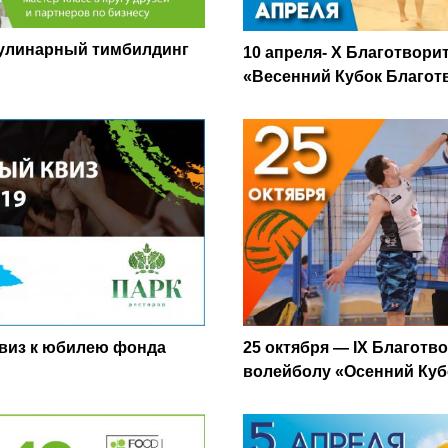
 Кулинарный тимбилдинг
10 апреля- X Благотвор
«Весенний Кубок Благот
25 октября — IX Благот
квиз к юбилею фонда
волейболу «Осенний Куб