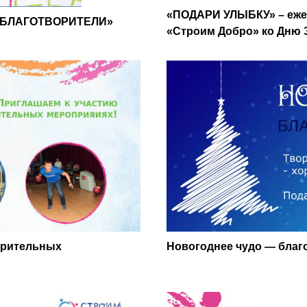
«ПОДАРИ УЛЫБКУ» – ежег
И-БЛАГОТВОРИТЕЛИ»
«Строим Добро» ко Дню 
орительных
Новогоднее чудо — благ