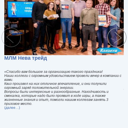
МЛМ Нева трейд
Г
«Спасибо вам большое за организацию такого праздника!
«Г
Наши коллеги с огромным удовольствием провели вечер в компании с
Си
вами.
бл
Квиз произвел на них отличное впечатление, и они получили
от
огромный заряд положительной энергии.
уч
Вопросы были интересные и разнообразные. Находчивость и
пр
смекалка, которые надо было проявит в ходе игры, а также
ну
жизненные знания и опыт, помогли нашим коллегам занять 3
Же
призовое место.
да
(далее…)
(д